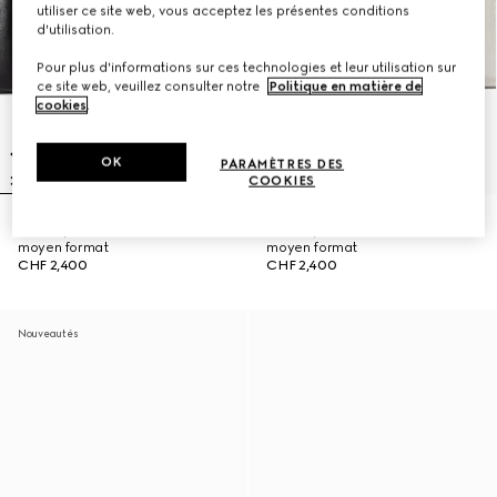
utiliser ce site web, vous acceptez les présentes conditions
d'utilisation.
Pour plus d'informations sur ces technologies et leur utilisation sur
ce site web, veuillez consulter notre
Politique en matière de
cookies
.
OK
PARAMÈTRES DES
COOKIES
Sac à épaule Jetset GG Marmont
Sac à épaule Jetset GG Marmont
moyen format
moyen format
CHF 2,400
CHF 2,400
Nouveautés