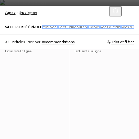
Femme
Sacs Femme
SACS PORTÉ ÉPAULE
Mini Sacs
Sacs Bandoulière
Cabas
Sacs à Main
Sacs à Dos
321 Articles
Trier par
Recommandations
Trier et filtrer
Exclusivité En Ligne
Exclusivité En Ligne