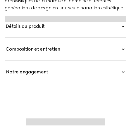
archivistiques de la marque et combine différentes
générations de design en une seule narration esthétique.
La forme inspirée d'un cabas, polyvalente et élégante de
Gucci Giglio, en fait un compagnon essentiel. Ce style est
Détails du produit
confectionné en cuir GG perforé, avec une finition ton sur
ton pour plus de raffinement.
Composition et entretien
Notre engagement