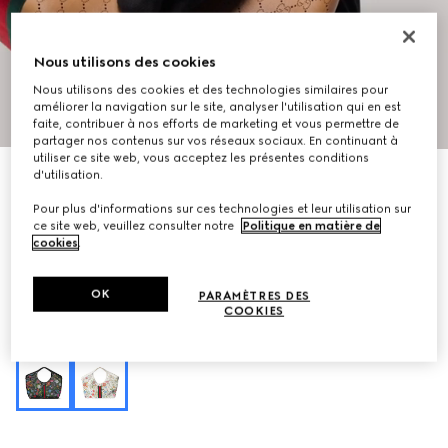
Nous utilisons des cookies
Nous utilisons des cookies et des technologies similaires pour
améliorer la navigation sur le site, analyser l'utilisation qui en est
1
/
8
faite, contribuer à nos efforts de marketing et vous permettre de
partager nos contenus sur vos réseaux sociaux. En continuant à
utiliser ce site web, vous acceptez les présentes conditions
À personnaliser avec vos initiales
d'utilisation.
Cabas Gucci Giglio grand format
Pour plus d'informations sur ces technologies et leur utilisation sur
CHF 2,360
ce site web, veuillez consulter notre
Politique en matière de
Déclinaisons
cuir GG beige foncé
cookies
.
OK
PARAMÈTRES DES
COOKIES