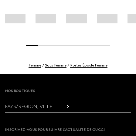
Femme
Sacs Femme
Portés Épaule Femme
Footer
NOS BOUTIQUES
PAYS/RÉGION, VILLE
INSCRIVEZ-VOUS POUR SUIVRE L’ACTUALITÉ DE GUCCI