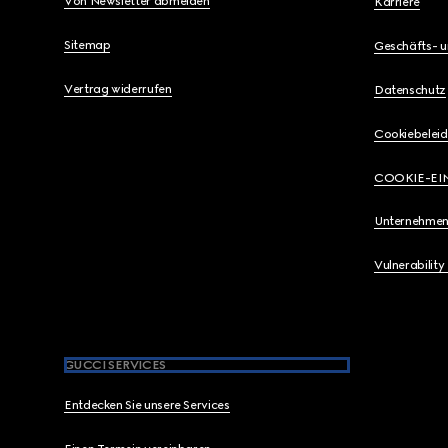
Von Newsletter abmelden
Karriere
Sitemap
Geschäfts- 
Vertrag widerrufen
Datenschutz
Cookiebeleid
COOKIE-EI
Unternehmen
Vulnerability
GUCCI SERVICES
Entdecken Sie unsere Services