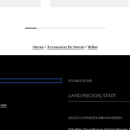
Herren
Accessoires für Herren
Brillen
FILIALSUCHE
LAND/REGION, STADT
brium
GUCCI UPDATES ABONNIEREN
Erhalten Sie exklusive Informationen 