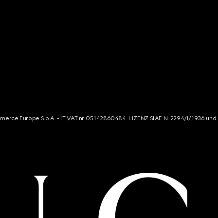
mmerce Europe S.p.A. - IT VAT nr 05142860484. LIZENZ SIAE N. 2294/I/1936 und