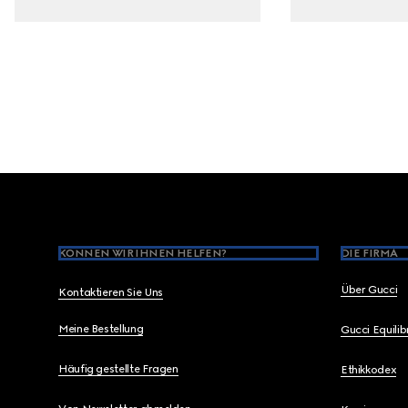
Footer
KÖNNEN WIR IHNEN HELFEN?
DIE FIRMA
Über Gucci
Kontaktieren Sie Uns
Meine Bestellung
Gucci Equili
Häufig gestellte Fragen
Ethikkodex