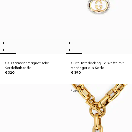
GG Marmont magnetische
Gucci Interlocking Halskette mit
Kordelhalskette
Anhänger aus Kette
€ 320
€ 390
Runway