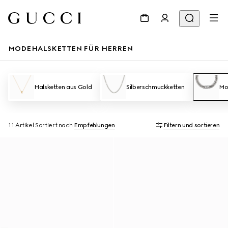
MODEHALSKETTEN FÜR HERREN
Halsketten aus Gold
Silberschmuckketten
Mo
11 Artikel
Sortiert nach
Empfehlungen
Filtern und sortieren