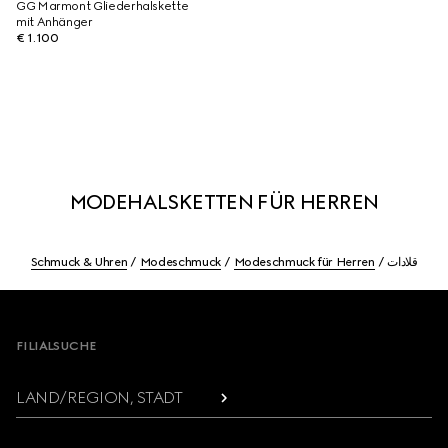
GG Marmont Gliederhalskette
mit Anhänger
€ 1.100
MODEHALSKETTEN FÜR HERREN
Schmuck & Uhren
Modeschmuck
Modeschmuck für Herren
قلادات
Footer
FILIALSUCHE
LAND/REGION, STADT