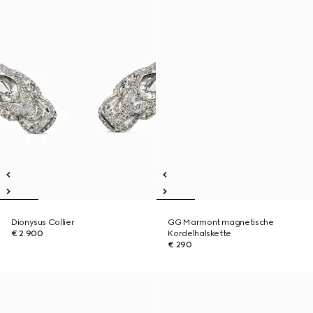
Dionysus Collier
GG Marmont magnetische
€ 2.900
Kordelhalskette
€ 290