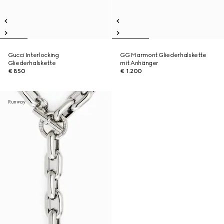
Gucci Interlocking
GG Marmont Gliederhalskette
Gliederhalskette
mit Anhänger
€ 850
€ 1.200
Runway