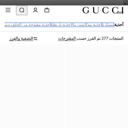
النساء
أحذية
سنيكرز
أحذية موكاسين والأحذية بأربطة
أحذية مفتوحة من الخلف وميولز
المنتجات 277
تم الفرز حسب
المقترحات
التصفية والفرز