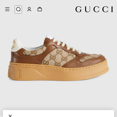
7
/
1