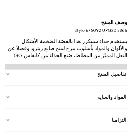
وصف المنتج
Style ‎676092 UPG20 2866
يستخدم حذاء سنيكرز هذا بالقصّة الضخمة الأشكال
والألوان والمواد بأسلوب مرح لمنح طابع ريترو. وفضلاً عن
النعل المميّز من المطاط، صُنع الحذاء من كانفاس GG
الأصلي باللونين البيج والأبنوس مع تقليم من الجلد بلون
موحّد.
تفاصيل المنتج
المواد والعناية
التزامنا