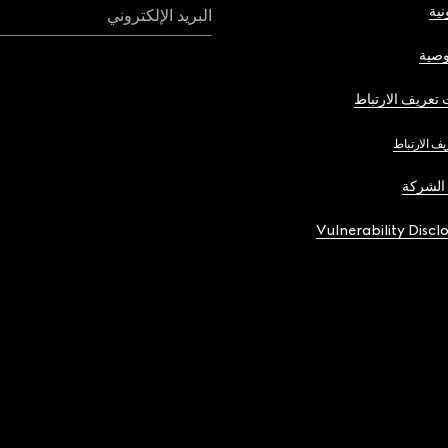
نية
البريد الإلكتروني
صية
تعريف الارتباط
يف الارتباط
الشركة
Vulnerability Discl