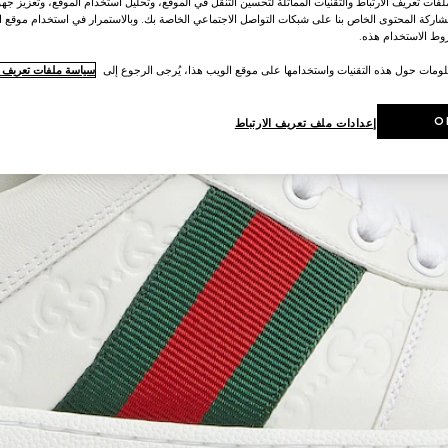
ات تعريف الارتباط والتقنيات المماثلة لتحسين التنقل في الموقع، وتحليل استخدام الموقع، وتعزيز جهود
اركة المحتوى الخاص بنا على شبكات التواصل الاجتماعي الخاصة بك. وبالاستمرار في استخدام موقع ا
ط الاستخدام هذه.
لومات حول هذه التقنيات واستخدامها على موقع الويب هذا، يُرجى الرجوع إلى
سياسة ملفات تعريف ال
O
إعدادات ملف تعريف الارتباط