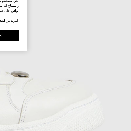
نحن نستخدم ملف
والسماح لك بمش
توافق على شرو
.لمزيد من المع
K