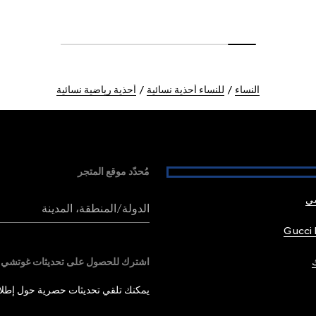
النساء
للنساء أحذية نسائية
أحذية رياضية نسائية
مُحدّد موقع المتجر
شي
الدولة/المنطقة، المدينة
Gucci 
اشترك للحصول على تحديثات غوتشي
يمكنك تلقي تحديثات حصرية حول إطلاق 