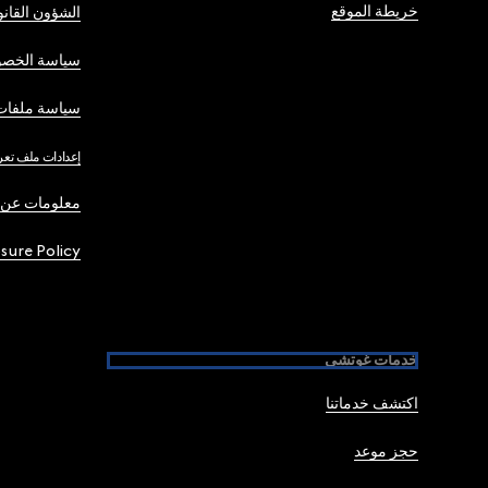
خريطة الموقع
الشؤون القانو
سياسة الخصو
سياسة ملفات 
إعدادات ملف تعر
معلومات عن 
osure Policy
خدمات غوتشي
اكتشف خدماتنا
حجز موعد