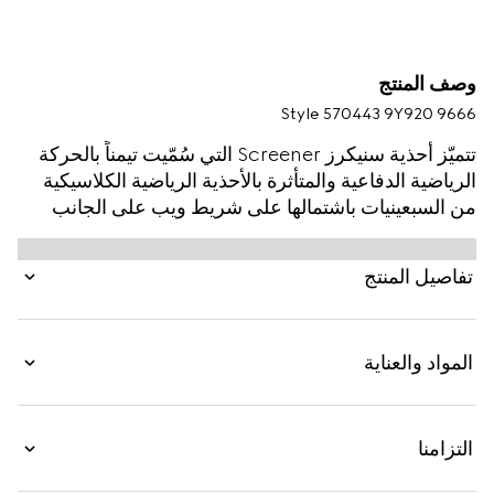
وصف المنتج
Style ‎570443 9Y920 9666
تتميّز أحذية سنيكرز Screener التي سُمّيت تيمناً بالحركة
الرياضية الدفاعية والمتأثرة بالأحذية الرياضية الكلاسيكية
من السبعينيات باشتمالها على شريط ويب على الجانب
وشعار Gucci بمظهر فينتدج والمُعالَج لإضفاء مظهر
مهترئ على الحذاء بالكامل. وهي مجموعة متنوعة من
تفاصيل المنتج
التأثيرات المختلفة التي تمتد عبر العقود، كما تواصل
مجموعة ما قبل خريف 2019 الإشارة إلى الأشكال والمواد
ذات الطراز القديم والمستوحاة من الملابس الرياضية
المواد والعناية
بمظهر فينتدج.
التزامنا