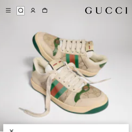
9
/
1