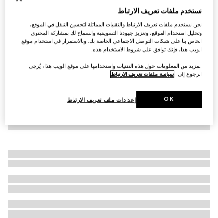
نستخدم ملفات تعريف الارتباط
Virtual Try-On
سنيكرز Screener للنساء مصنوع من الجلد
نحن نستخدم ملفات تعريف الارتباط والتقنيات المماثلة لتحسين التنقل في الموقع،
€ 1.025
وتحليل استخدام الموقع، وتعزيز جهودنا التسويقية والسماح لك بمشاركة المحتوى
الخاص بنا على شبكات التواصل الاجتماعي الخاصة بك. وبالاستمرار في استخدام موقع
الويب هذا، فإنك توافق على شروط الاستخدام هذه.
.لمزيد من المعلومات حول هذه التقنيات واستخدامها على موقع الويب هذا، يُرجى
الرجوع إلى
سياسة ملفات تعريف الارتباط
OK
إعدادات ملف تعريف الارتباط