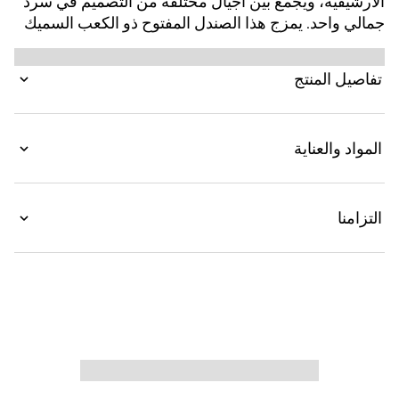
الأرشيفية، ويجمع بين أجيال مختلفة من التصميم في سرد
جمالي واحد. يمزج هذا الصندل المفتوح ذو الكعب السميك
بين اثنين من أكثر أشكال الدار تميزًا، القطعة المعدنية على
شكل شعار G المزدوج وكانفاس GG، للحصول على
تفاصيل المنتج
لمسة من الأسلوب الخالد والتنوع اليومي.
المواد والعناية
التزامنا