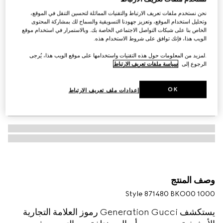
نحن نستخدم ملفات تعريف الارتباط والتقنيات المماثلة لتحسين التنقل في الموقع،
وتحليل استخدام الموقع، وتعزيز جهودنا التسويقية والسماح لك بمشاركة المحتوى
الخاص بنا على شبكات التواصل الاجتماعي الخاصة بك. وبالاستمرار في استخدام موقع
الويب هذا، فإنك توافق على شروط الاستخدام هذه.
.لمزيد من المعلومات حول هذه التقنيات واستخدامها على موقع الويب هذا، يُرجى
الرجوع إلى
سياسة ملفات تعريف الارتباط
OK
إعدادات ملف تعريف الارتباط
وصف المنتج
Style ‎871480 BKO00 1000
يستكشف Generation Gucci رموز العلامة التجارية