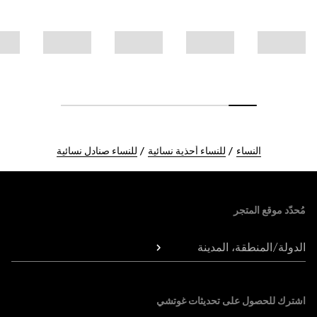
النساء
للنساء أحذية نسائية
للنساء صنادل نسائية
Foote
مُحدّد موقع المتجر
الدولة/المنطقة، المدينة
اشترك للحصول على تحديثات غوتشي