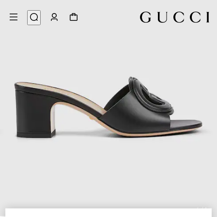
6
/
1