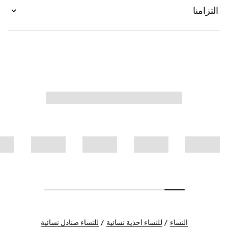
التزامنا
النساء
للنساء أحذية نسائية
للنساء صنادل نسائية