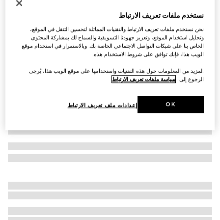
صندل مفتوح من الخلف للنساء مزيّن بشعار G المشترك
نستخدم ملفات تعريف الارتباط
€ 775
نحن نستخدم ملفات تعريف الارتباط والتقنيات المماثلة لتحسين التنقل في الموقع،
تنويعات
جلد باللون الأسود
وتحليل استخدام الموقع، وتعزيز جهودنا التسويقية والسماح لك بمشاركة المحتوى
الخاص بنا على شبكات التواصل الاجتماعي الخاصة بك. وبالاستمرار في استخدام موقع
الويب هذا، فإنك توافق على شروط الاستخدام هذه.
.لمزيد من المعلومات حول هذه التقنيات واستخدامها على موقع الويب هذا، يُرجى
الرجوع إلى
سياسة ملفات تعريف الارتباط
OK
إعدادات ملف تعريف الارتباط