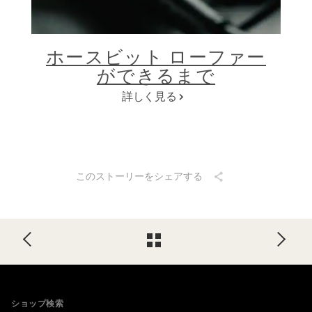
ホースビット ローファー
ができるまで
詳しく見る
このストーリーをシェアする
Footer
ショップ検索