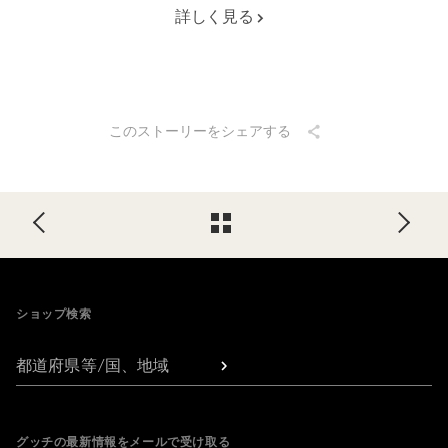
詳しく見る
このストーリーをシェアする
Footer
ショップ検索
都道府県等/国、地域
グッチの最新情報をメールで受け取る