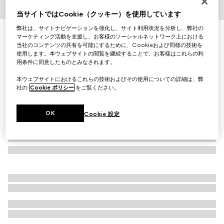
1
/
6
当サイトではCookie（クッキー）を使用しています
弊社は、サイトナビゲーションを強化し、サイト利用状況を分析し、弊社の
〔ブリクストン〕レザー ホースビット ローファー
マーケティング活動を支援し、お客様のソーシャルネットワーク上における
￥152,900
当社のコンテンツの共有を可能にするために、Cookieおよび同様の技術を
使用します。本ウェブサイトの閲覧を継続することで、お客様はこれらの利
（税込）
用条件に同意したものとみなされます。
本ウェブサイトにおけるこれらの技術およびその使用についての詳細は、弊
社の
Cookie ポリシー
をご覧ください。
OK
Cookie 設定