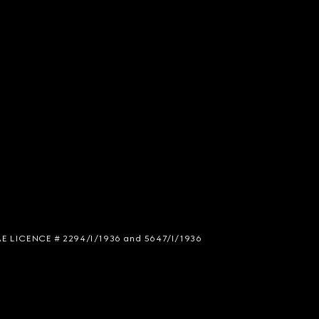
 SIAE LICENCE # 2294/I/1936 and 5647/I/1936