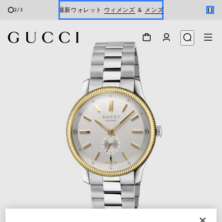
最新ウォレット
ウィメンズ
＆
メンズ
2
/
3
Gucci x 安藤七宝店
オンライン限定 〔GGマーモント〕