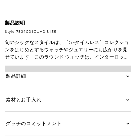
製品説明
Style ‎783403 ICUA0 8155
旬のシックなスタイルは、〔G-タイムレス〕コレクショ
ンをはじめとするウォッチやジュエリーにも広がりを見
せています。このラウンド ウォッチは、インターロッキ
ングGやGUCCI ロゴ、シグネチャーモチーフなどをさり
げなく表現した端正なダイアルが特徴です。スチールの
製品詳細
ブレスレットを配し、スモール セコンドをあしらってい
ます。
素材とお手入れ
グッチのコミットメント