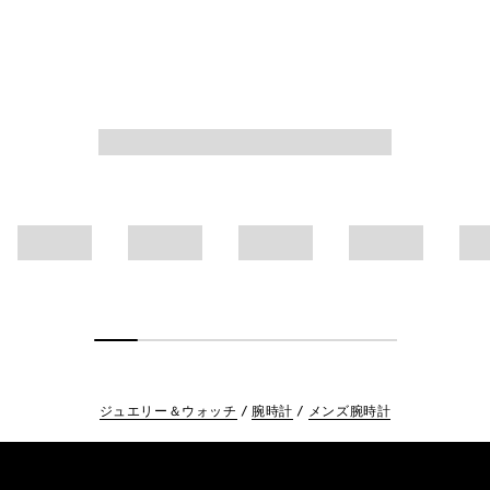
ジュエリー＆ウォッチ
腕時計
メンズ腕時計
Footer