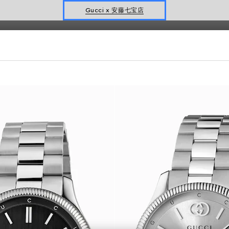
を無料で承ります。
Gucci x 安藤七宝店
オンライン限定 〔GGマーモント〕