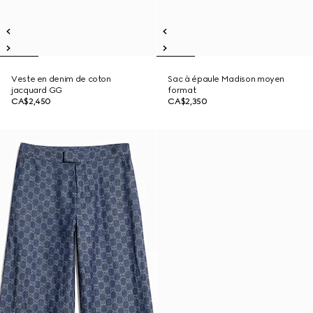
Veste en denim de coton
Sac à épaule Madison moyen
jacquard GG
format
CA$2,450
CA$2,350