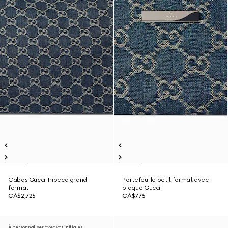
Cabas Gucci Tribeca grand
Portefeuille petit format avec
format
plaque Gucci
CA$2,725
CA$775
À personnaliser avec vos initiales