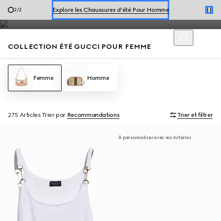
Robes et sacs d’été, de Jackie 1961 à Gucci Giglio, mettent en
Explore les Chaussures d'été Pour Homme
2
/
2
valeur le motif Flora, parfait pour la saison.
Explorer les Chaussures d'été Pour Femme
COLLECTION ÉTÉ GUCCI POUR FEMME
Femme
Homme
275 Articles
Trier par
Recommandations
Trier et filtrer
À personnaliser avec vos initiales