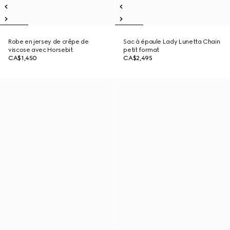
Robe en jersey de crêpe de
Sac à épaule Lady Lunetta Chain
viscose avec Horsebit
petit format
CA$1,450
CA$2,495