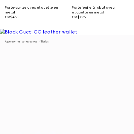
Porte-cartes avec étiquette en
Portefeuille à rabat avec
métal
étiquette en métal
CA$455
CA$795
À personnaliser avec vos initiales