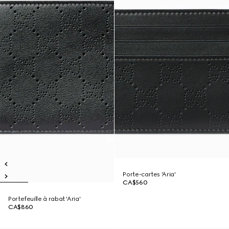
Porte-cartes 'Aria'
CA$560
Portefeuille à rabat 'Aria'
CA$860