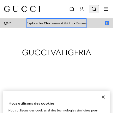
Explore les Chaussures d'été Pour Homme
Explorer les Chaussures d'été Pour Femme
1
/
2
Explore les Chaussures d'été Pour Homme
Explorer les Chaussures d'été Pour Femme
GUCCI VALIGERIA
Les pièces de voyage Gucci s’appuient sur l’héritage de 
Nous utilisons des cookies
la Maison, autrefois atelier de bagagerie, et vous suivront 
Nous utilisons des cookies et des technologies similaires pour
dans toutes vos aventures estivales.