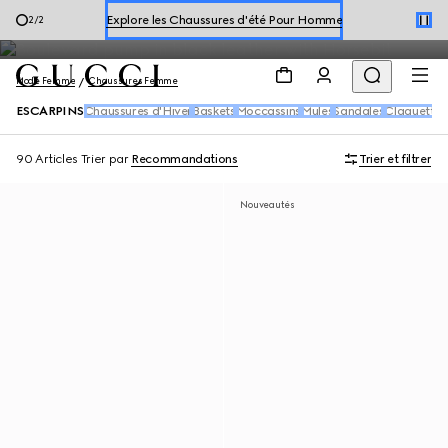
Escarpins pour Femme
Explorer les Chaussures d'été Pour Femme
1
/
2
Explore les Chaussures d'été Pour Homme
Mode Femme
Chaussures Femme
Explorer les Chaussures d'été Pour Femme
ESCARPINS
Chaussures d'Hiver
Baskets
Moccassins
Mules
Sandales
Claquettes
90 Articles
Trier par
Recommandations
Trier et filtrer
Nouveautés