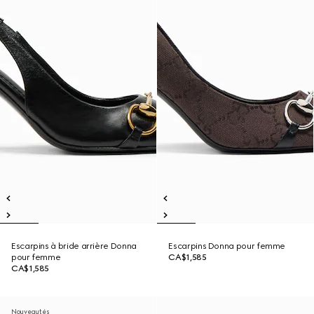
Escarpins à bride arrière Donna
Escarpins Donna pour femme
pour femme
CA$1,585
CA$1,585
Nouveautés