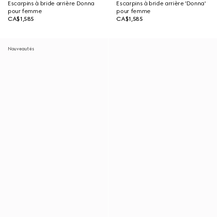
Escarpins à bride arrière Donna
Escarpins à bride arrière 'Donna'
pour femme
pour femme
CA$1,585
CA$1,585
Nouveautés