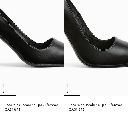
Escarpins Bombshell pour femme
Escarpins Bombshell pour femme
CA$1,845
CA$1,845