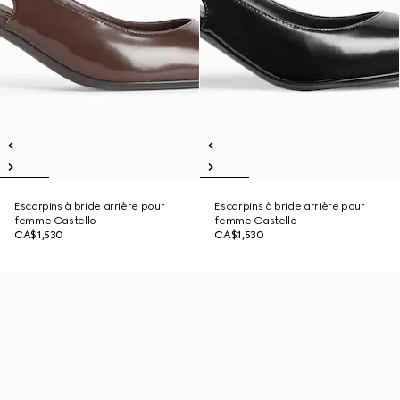
Escarpins à bride arrière pour
Escarpins à bride arrière pour
femme Castello
femme Castello
CA$1,530
CA$1,530