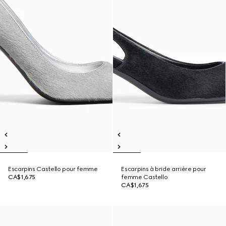
Escarpins Castello pour femme
Escarpins à bride arrière pour
CA$1,675
femme Castello
CA$1,675