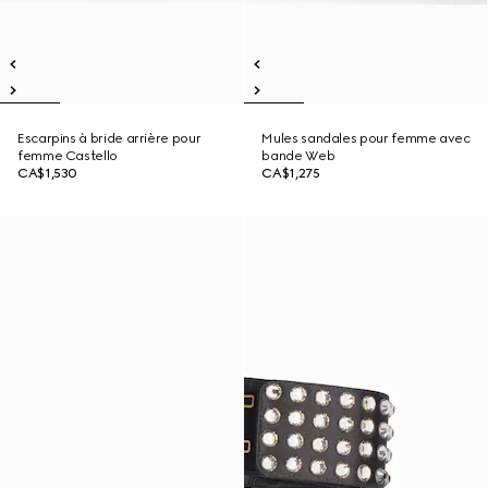
Escarpins à bride arrière pour
Mules sandales pour femme avec
femme Castello
bande Web
CA$1,530
CA$1,275