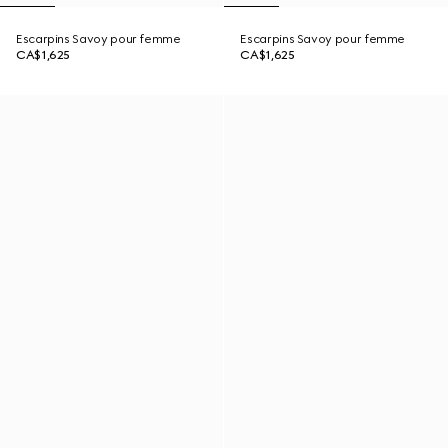
Escarpins Savoy pour femme
Escarpins Savoy pour femme
CA$1,625
CA$1,625