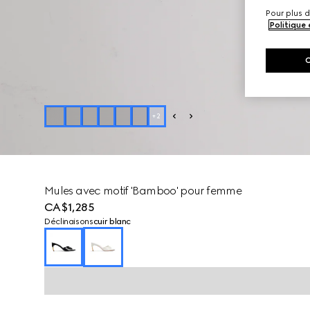
Pour plus d
Politique
+
2
Mules avec motif 'Bamboo' pour femme
CA$1,285
Déclinaisons
cuir blanc