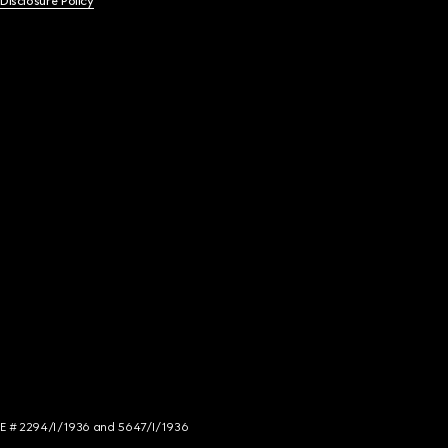
 Disclosure Policy
NCE # 2294/I/1936 and 5647/I/1936