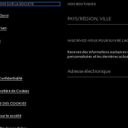
NS SUR LA SOCIETE
NOS BOUTIQUES
Gucci
PAYS/RÉGION, VILLE
brium
e
INSCRIVEZ-VOUS POUR SUIVRE L’A
Recevez des informations exclusives 
personnalisées et les dernières actua
Adresse électronique
Confidentialité
matière de Cookies
S DES COOKIES
sur la société