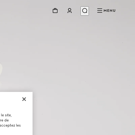
MENU
le site,
tre de
 acceptez les