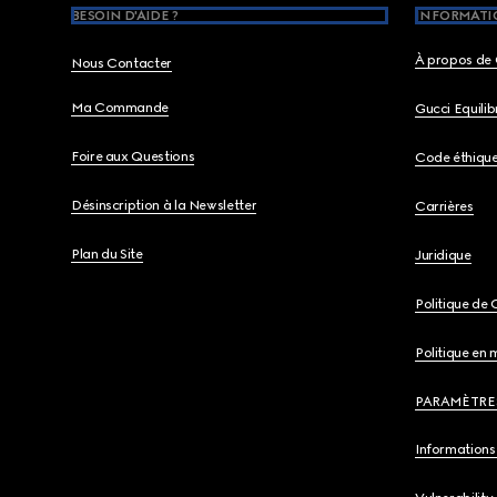
BESOIN D'AIDE ?
INFORMATIO
À propos de 
Nous Contacter
Ma Commande
Gucci Equili
Foire aux Questions
Code éthiqu
Désinscription à la Newsletter
Carrières
Plan du Site
Juridique
Politique de 
Politique en 
PARAMÈTRE
Informations 