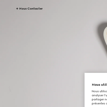
Nous Contacter
Nous util
Nous utilis
analyser l'
partager no
présentes c