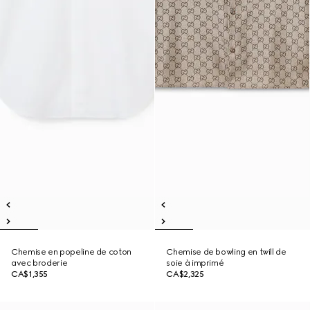
Chemise en popeline de coton
Chemise de bowling en twill de
avec broderie
soie à imprimé
CA$1,355
CA$2,325