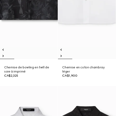
Chemise de bowling en twill de
Chemise en coton chambray
soie à imprimé
léger
CA$2,325
CA$1,900