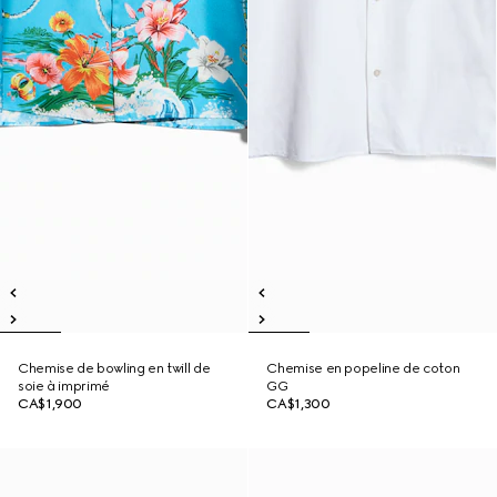
Chemise de bowling en twill de
Chemise en popeline de coton
soie à imprimé
GG
CA$1,900
CA$1,300