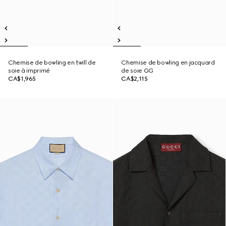
Chemise de bowling en twill de
Chemise de bowling en jacquard
soie à imprimé
de soie GG
CA$1,965
CA$2,115