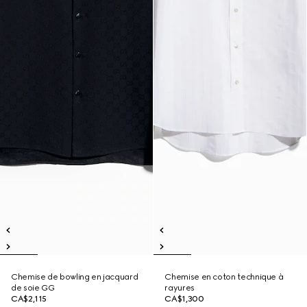
Chemise de bowling en jacquard
Chemise en coton technique à
de soie GG
rayures
CA$2,115
CA$1,300