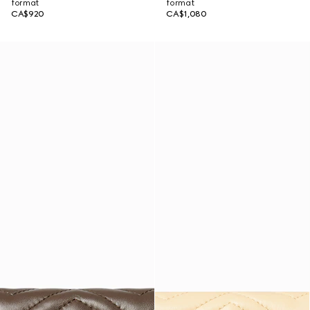
format
format
CA$920
CA$1,080