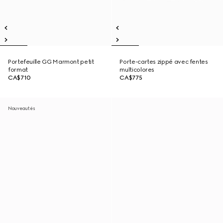
Portefeuille GG Marmont petit
Porte-cartes zippé avec fentes
format
multicolores
CA$710
CA$775
Nouveautés