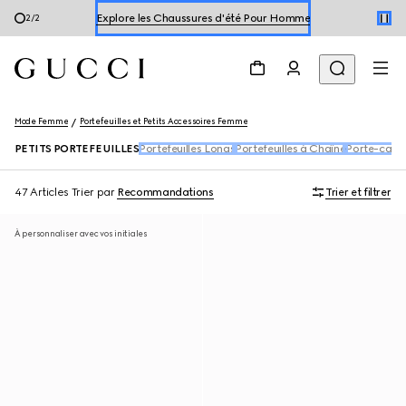
Explorer les Chaussures d'été Pour Femme
1
/
2
Explore les Chaussures d'été Pour Homme
Explorer les Chaussures d'été Pour Femme
Mode Femme
Portefeuilles et Petits Accessoires Femme
PETITS PORTEFEUILLES
Portefeuilles Longs
Portefeuilles à Chaîne
Porte-carte
47 Articles
Trier par
Recommandations
Trier et filtrer
À personnaliser avec vos initiales