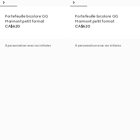
Portefeuille bicolore GG
Portefeuille bicolore GG
Marmont petit format
Marmont petit format
CA$620
CA$620
À personnaliser avec vos initiales
À personnaliser avec vos initiales