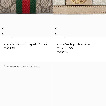
Portefeuille Ophidia petit format
Portefeuille porte-cartes
CA$950
Ophidia GG
CA$695
À personnaliser avec vos initiales