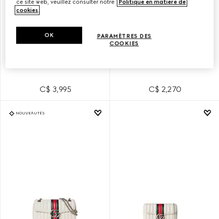
ce site web, veuillez consulter notre
Politique en matière de
cookies
.
OK
PARAMÈTRES DES
COOKIES
SAC À ÉPAULE JETSET GG
SAC À ÉPAULE JETSET GG
MARMONT MOYEN FORMAT
MARMONT PETIT FORMAT
C$ 3,995
C$ 2,270
NOUVEAUTÉS