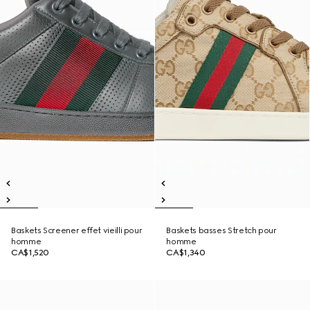
Baskets Screener effet vieilli pour
Baskets basses Stretch pour
homme
homme
CA$1,520
CA$1,340