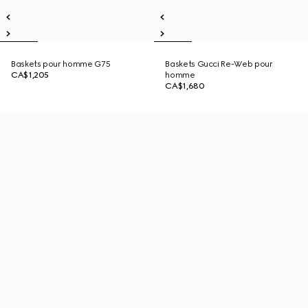
Baskets pour homme G75
Baskets Gucci Re-Web pour
CA$1,205
homme
CA$1,680