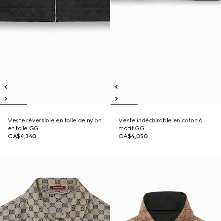
Veste réversible en toile de nylon
Veste indéchirable en coton à
et toile GG
motif GG
CA$4,340
CA$4,050