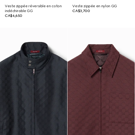
Veste zippée réversible en coton
Veste zippée en nylon GG
indéchirable GG
CA$3,700
CA$4,650