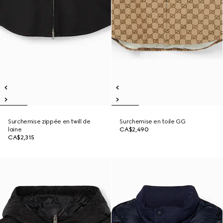
Surchemise zippée en twill de
Surchemise en toile GG
laine
CA$2,490
CA$2,315