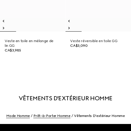
Veste en toile en mélange de
Veste réversible en toile GG
lin GG
CA$3,090
CA$3,985
VÊTEMENTS D'EXTÉRIEUR HOMME
Mode Homme
Prêt-à-Porter Homme
Vêtements D'extérieur Homme
Footer