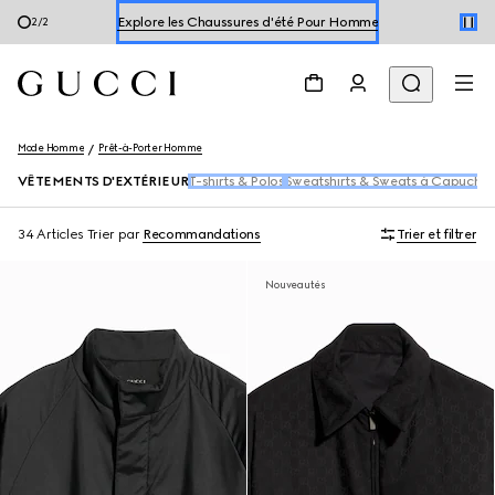
Explorer les Chaussures d'été Pour Femme
1
/
2
Explore les Chaussures d'été Pour Homme
Explorer les Chaussures d'été Pour Femme
Mode Homme
Prêt-à-Porter Homme
VÊTEMENTS D'EXTÉRIEUR
T-shirts & Polos
Sweatshirts & Sweats à Capuche
34 Articles
Trier par
Recommandations
Trier et filtrer
Nouveautés