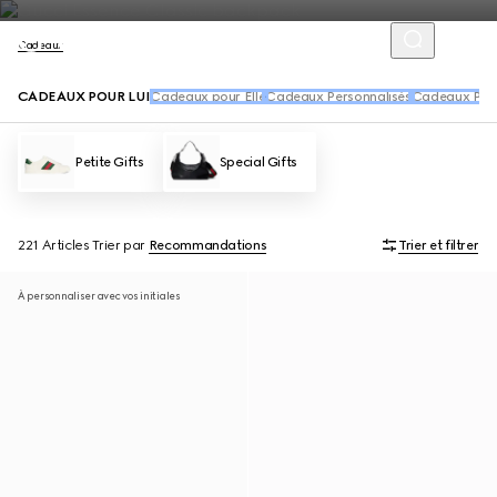
Cadeaux
CADEAUX POUR LUI
Cadeaux pour Elle
Cadeaux Personnalisés
Cadeaux Parf
Petite Gifts
Special Gifts
221 Articles
Trier par
Recommandations
Trier et filtrer
À personnaliser avec vos initiales