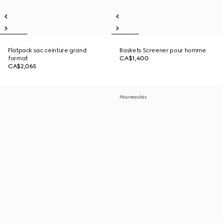
Flatpack sac ceinture grand
Baskets Screener pour homme
format
CA$1,400
CA$2,065
Nouveautés