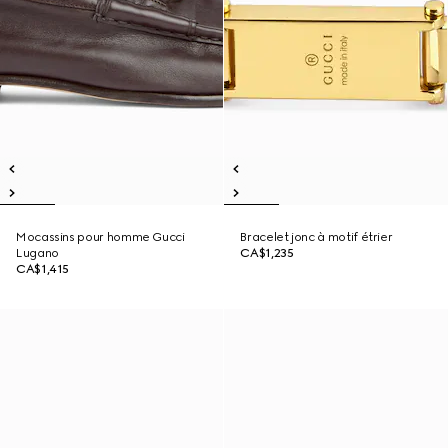
Mocassins pour homme Gucci
Bracelet jonc à motif étrier
Lugano
CA$1,235
CA$1,415