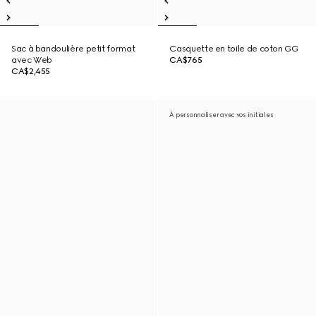
Sac à bandoulière petit format
Casquette en toile de coton GG
avec Web
CA$765
CA$2,455
À personnaliser avec vos initiales