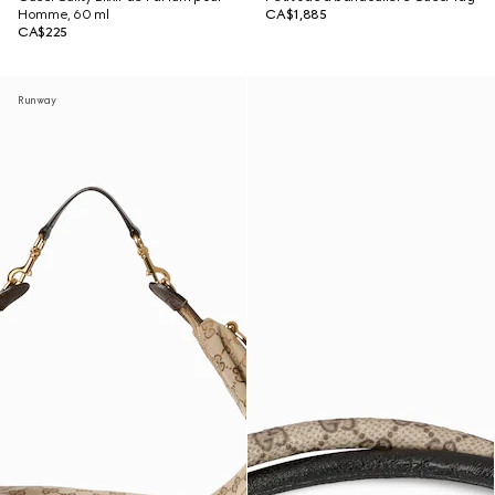
Homme, 60 ml
CA$1,885
CA$225
Runway