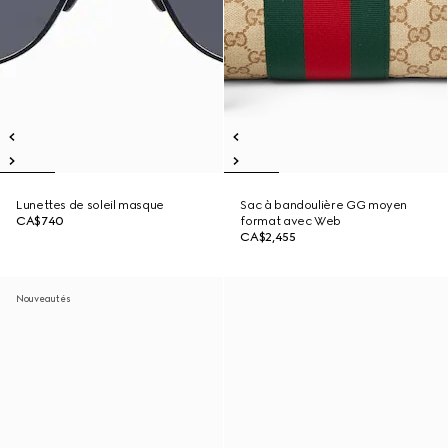
Lunettes de soleil masque
Sac à bandoulière GG moyen
CA$740
format avec Web
CA$2,455
Nouveautés