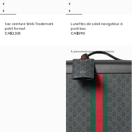
Sac ceinture Web Trademark
Lunettes de soleil navigateur à
petit format
pont bas
CA$2,325
CA$590
À personnaliser avec vos initiales