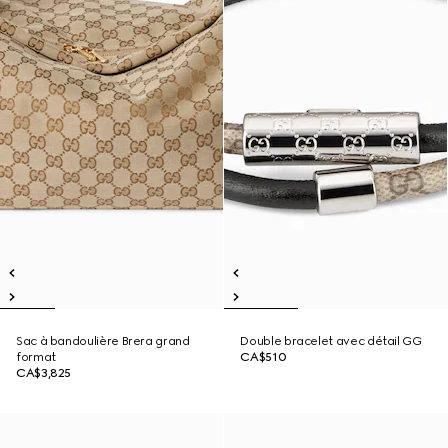
Sac à bandoulière Brera grand
Double bracelet avec détail GG
format
CA$510
CA$3,825