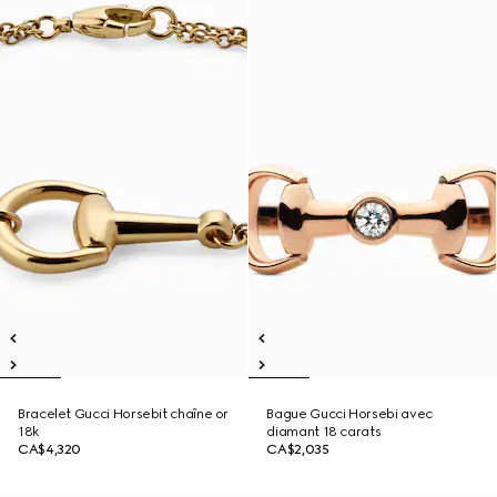
Bracelet Gucci Horsebit chaîne or
Bague Gucci Horsebi avec
18k
diamant 18 carats
CA$4,320
CA$2,035