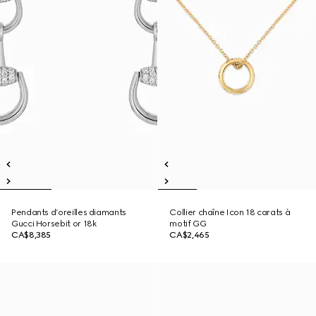
Pendants d’oreilles diamants
Collier chaîne Icon 18 carats à
Gucci Horsebit or 18k
motif GG
CA$8,385
CA$2,465