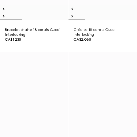
Bracelet chaîne 18 carats Gucci
Créoles 18 carats Gucci
Interlocking
Interlocking
CA$1,235
CA$2,065