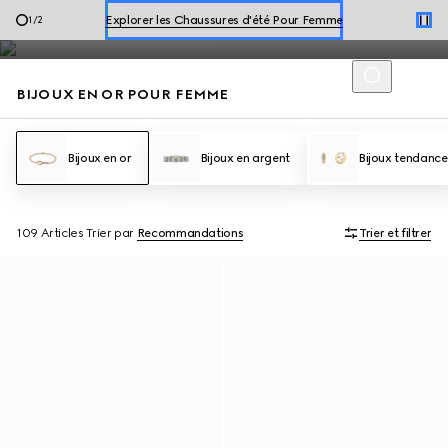
FEMME
Bijoux en Or
Explore les Chaussures d'été Pour Homme
2
/
2
Explorer les Chaussures d'été Pour Femme
BIJOUX EN OR POUR FEMME
Bijoux en or
Bijoux en argent
Bijoux tendance
109 Articles
Trier par
Recommandations
Trier et filtrer