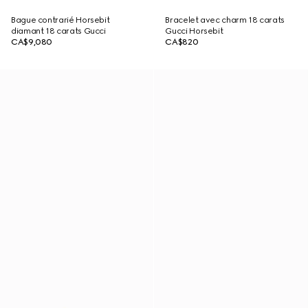
Bague contrarié Horsebit
Bracelet avec charm 18 carats
diamant 18 carats Gucci
Gucci Horsebit
CA$9,080
CA$820