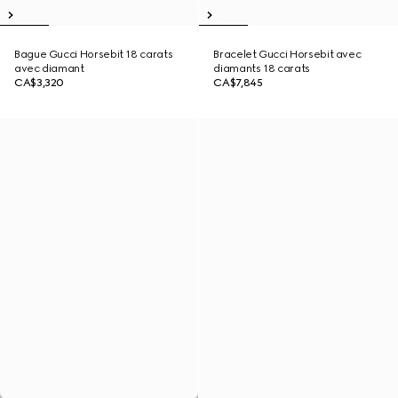
Bague Gucci Horsebit 18 carats
Bracelet Gucci Horsebit avec
avec diamant
diamants 18 carats
CA$3,320
CA$7,845