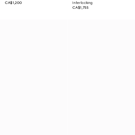
CA$1,200
Interlocking
CA$1,755