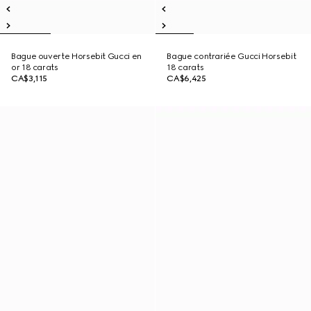
Bague ouverte Horsebit Gucci en
Bague contrariée Gucci Horsebit
or 18 carats
18 carats
CA$3,115
CA$6,425