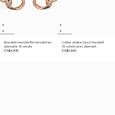
Bracelet-manchette Horsebit en
Collier chaîne Gucci Horsebit
diamants 18 carats
18 carats avec diamant
CA$4,935
CA$3,340