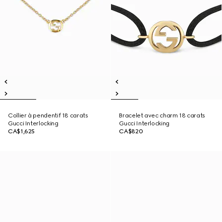
Collier à pendentif 18 carats
Bracelet avec charm 18 carats
Gucci Interlocking
Gucci Interlocking
CA$1,625
CA$820