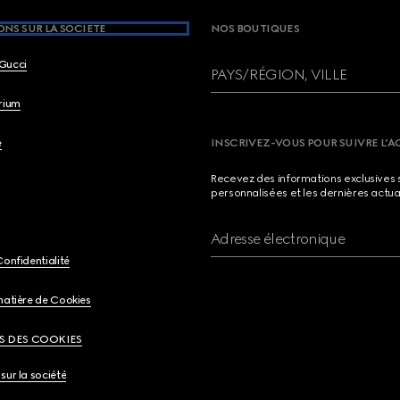
NS SUR LA SOCIETE
NOS BOUTIQUES
Gucci
PAYS/RÉGION, VILLE
brium
e
INSCRIVEZ-VOUS POUR SUIVRE L’A
Recevez des informations exclusives 
personnalisées et les dernières actua
Adresse électronique
Confidentialité
matière de Cookies
S DES COOKIES
sur la société