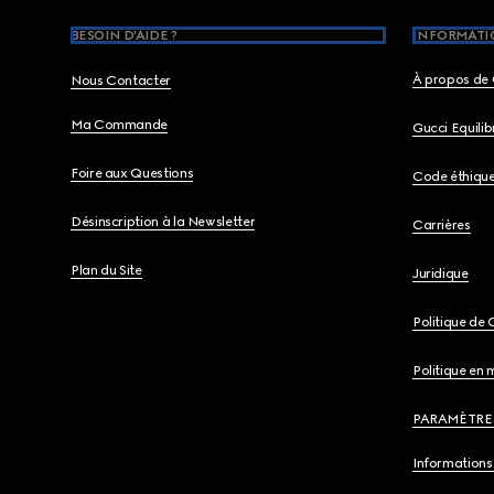
BESOIN D'AIDE ?
INFORMATIO
À propos de 
Nous Contacter
Ma Commande
Gucci Equili
Foire aux Questions
Code éthiqu
Désinscription à la Newsletter
Carrières
Plan du Site
Juridique
Politique de 
Politique en 
PARAMÈTRE
Informations 