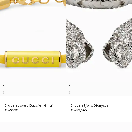
Bracelet avec Gucci en émail
Bracelet jonc Dionysus
CA$530
CA$3,145