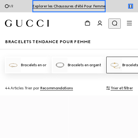
Explore les Chaussures d'été Pour Homme
2
/
2
Explorer les Chaussures d'été Pour Femme
BRACELETS TENDANCE POUR FEMME
Bracelets en or
Bracelets en argent
Bracelet
44 Articles
Trier par
Recommandations
Trier et filtrer