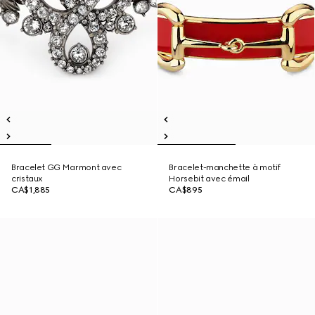
Bracelet GG Marmont avec
Bracelet-manchette à motif
cristaux
Horsebit avec émail
CA$1,885
CA$895