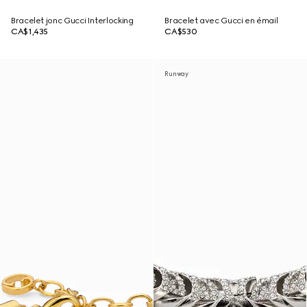
Bracelet jonc Gucci Interlocking
Bracelet avec Gucci en émail
CA$1,435
CA$530
Runway