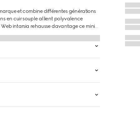
 marque et combine différentes générations
gns en cuir souple allient polyvalence
tail Web intarsia rehausse davantage ce mini