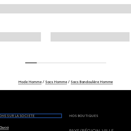
Mode Homme
Sacs Homme
Sacs Bandoulière Homme
NS SUR LA SOCIETE
NOS BOUTIQUES
Gucci
PAYS/RÉGION, VILLE