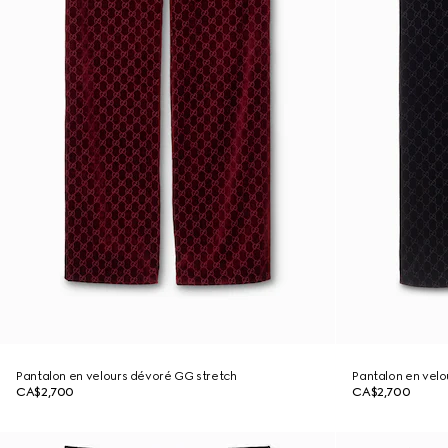
Pantalon en velours dévoré GG stretch
Pantalon en velo
CA$2,700
CA$2,700