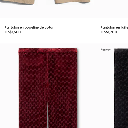
Pantalon en popeline de coton
Pantalon en fail
CA$1,500
CA$1,700
Runway