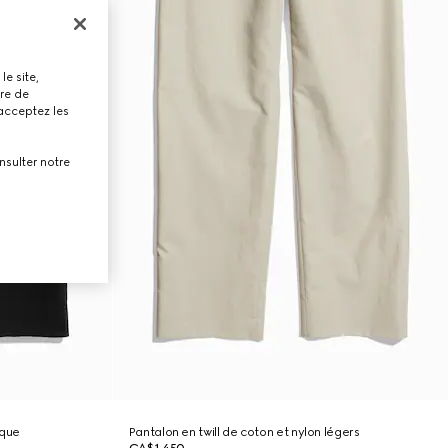
le site,
tre de
 acceptez les
nsulter notre
ique
Pantalon en twill de coton et nylon légers