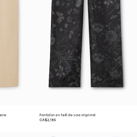
erie
Pantalon en twill de soie imprimé
CA$2,185