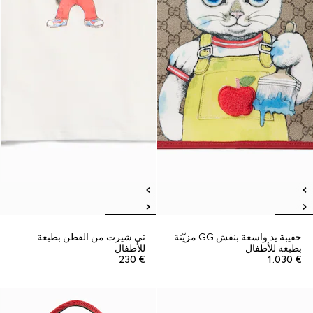
حقيبة يد واسعة بنقش GG مزيّنة
تي شيرت من القطن بطبعة
بطبعة للأطفال
للأطفال
€ 230
€ 1.030