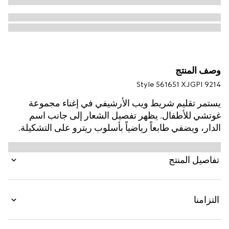
وصف المنتج
Style ‎561651 XJGPI 9214
يستمر تقليم شريط ويب الأرشيفي في إغناء مجموعة
غوتشي للأطفال. يظهر تفصيل الشعار إلى جانب اسم
الدار، ويضفي طابعاً رياضياً بأسلوب ريترو على التشكيلة.
صُنع هذا التي شيرت بالقَصّة المتساوية من قطن جيرسي
ويزدان بطبعة شعار Gucci وشريط ويب.
تفاصيل المنتج
التزامنا