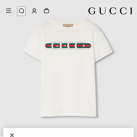
3
/
1