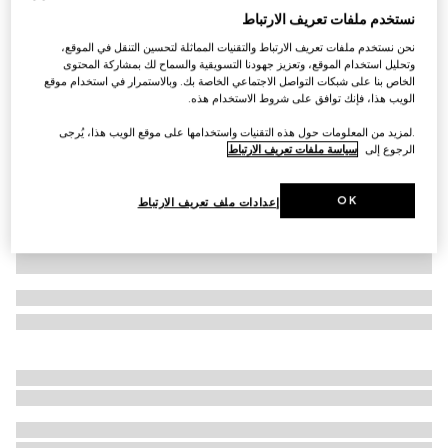
نستخدم ملفات تعريف الارتباط
تي شيرت من القطن مزيّن بطبعات للأطفال
نحن نستخدم ملفات تعريف الارتباط والتقنيات المماثلة لتحسين التنقل في الموقع،
€ 235
وتحليل استخدام الموقع، وتعزيز جهودنا التسويقية والسماح لك بمشاركة المحتوى
تنويعات
أبيض
الخاص بنا على شبكات التواصل الاجتماعي الخاصة بك. وبالاستمرار في استخدام موقع
الويب هذا، فإنك توافق على شروط الاستخدام هذه.
.لمزيد من المعلومات حول هذه التقنيات واستخدامها على موقع الويب هذا، يُرجى
الرجوع إلى
سياسة ملفات تعريف الارتباط
OK
إعدادات ملف تعريف الارتباط