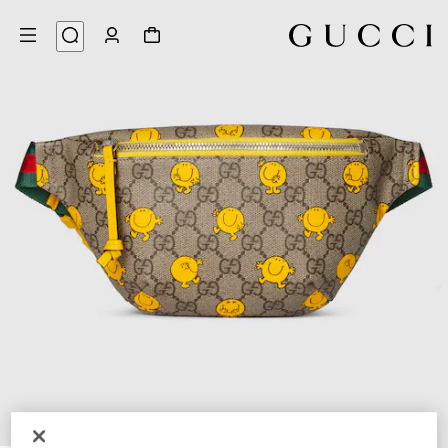
4
/
1