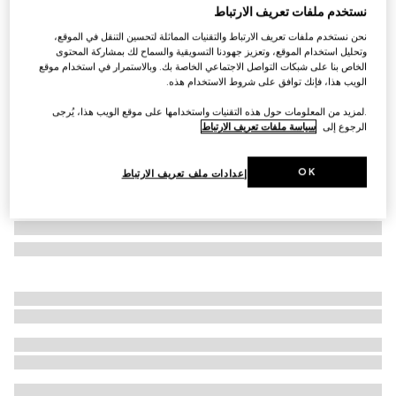
نستخدم ملفات تعريف الارتباط
حقيبة خصر بنقش GG مزيّنة بطبعات للأطفال
نحن نستخدم ملفات تعريف الارتباط والتقنيات المماثلة لتحسين التنقل في الموقع،
€ 530
وتحليل استخدام الموقع، وتعزيز جهودنا التسويقية والسماح لك بمشاركة المحتوى
تنويعات
قماش GG Supreme باللونين البيج والبني
الخاص بنا على شبكات التواصل الاجتماعي الخاصة بك. وبالاستمرار في استخدام موقع
الويب هذا، فإنك توافق على شروط الاستخدام هذه.
.لمزيد من المعلومات حول هذه التقنيات واستخدامها على موقع الويب هذا، يُرجى
الرجوع إلى
سياسة ملفات تعريف الارتباط
OK
إعدادات ملف تعريف الارتباط