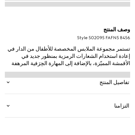
وصف المنتج
Style ‎502095 FAFN5 8456
تستمر مجموعة الملابس المخصصة للأطفال من الدار في
إعادة استخدام الشعارات الرمزية بمنظور جديد في
الأقمشة المميّزة، بالإضافة إلى المهارة الحِرَفية المرهفة
والتدرجات اللونية الحديثة كلياً. تظهر حقيبة الخصر هذه
للأطفال بقماش GG Supreme ويتميّز العمل الفني
تفاصيل المنتج
بشخصية من العلامة التجارية MR.‎ MEN™ LITTLE
MISS™‎.
التزامنا