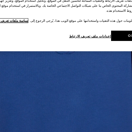
ات تعريف الارتباط والتقنيات المماثلة لتحسين التنقل في الموقع، وتحليل استخدام الموقع، وتعزيز جهود
اركة المحتوى الخاص بنا على شبكات التواصل الاجتماعي الخاصة بك. وبالاستمرار في استخدام موقع ا
ط الاستخدام هذه.
لومات حول هذه التقنيات واستخدامها على موقع الويب هذا، يُرجى الرجوع إلى
سياسة ملفات تعريف ال
O
إعدادات ملف تعريف الارتباط