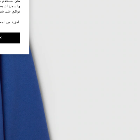
نحن نستخدم ملف
والسماح لك بمش
توافق على شرو
.لمزيد من المع
K