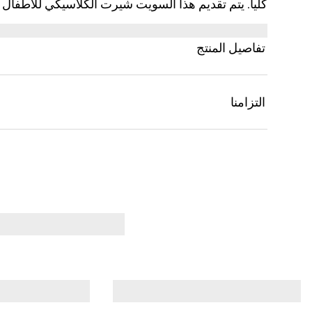
مع طبعة شريط ويب وشعار G المتشابك.
تفاصيل المنتج
التزامنا