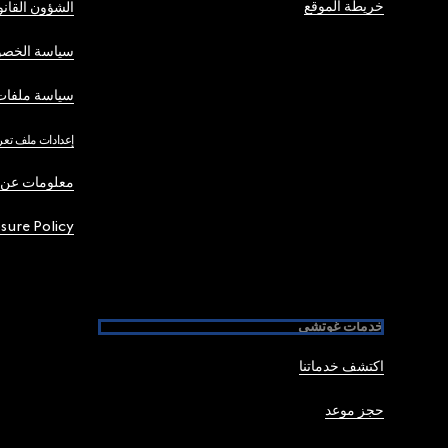
خريطة الموقع
الشؤون القانو
سياسة الخصو
سياسة ملفات 
إعدادات ملف تعر
معلومات عن 
osure Policy
خدمات غوتشي
اكتشف خدماتنا
حجز موعد