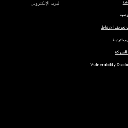
نية
البريد الإلكتروني
صية
تعريف الارتباط
يف الارتباط
الشركة
Vulnerability Discl