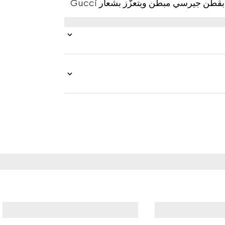
كلياً. يتم تقديم هذا السويت شيرت الكلاسيكي للأطفال بقطن جيرسي مبطن ويتعزّز بشعار Gucci