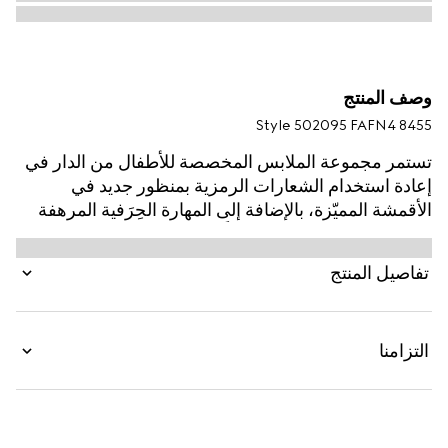
وصف المنتج
Style ‎502095 FAFN4 8455
تستمر مجموعة الملابس المخصصة للأطفال من الدار في
إعادة استخدام الشعارات الرمزية بمنظور جديد في
الأقمشة المميّزة، بالإضافة إلى المهارة الحِرَفية المرهفة
والتدرجات اللونية الحديثة كلياً. تظهر حقيبة الخصر هذه
للأطفال بقطن مخطط بمربعات ويتميّز العمل الفني
تفاصيل المنتج
بشخصية من العلامة التجارية MR.‎ MEN™ LITTLE
MISS™‎.
التزامنا