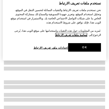
نستخدم ملفات تعريف الارتباط
حقيبة خصر مع طبعة للأطفال
نحن نستخدم ملفات تعريف الارتباط والتقنيات المماثلة لتحسين التنقل في الموقع،
€ 530
وتحليل استخدام الموقع، وتعزيز جهودنا التسويقية والسماح لك بمشاركة المحتوى
تنويعات
قطن باللونين الأزرق والأبيض
الخاص بنا على شبكات التواصل الاجتماعي الخاصة بك. وبالاستمرار في استخدام موقع
الويب هذا، فإنك توافق على شروط الاستخدام هذه.
.لمزيد من المعلومات حول هذه التقنيات واستخدامها على موقع الويب هذا، يُرجى
الرجوع إلى
سياسة ملفات تعريف الارتباط
OK
إعدادات ملف تعريف الارتباط