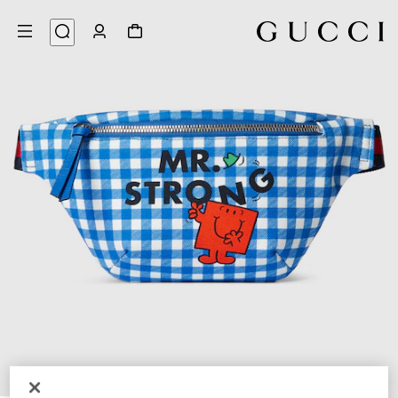
5
/
1