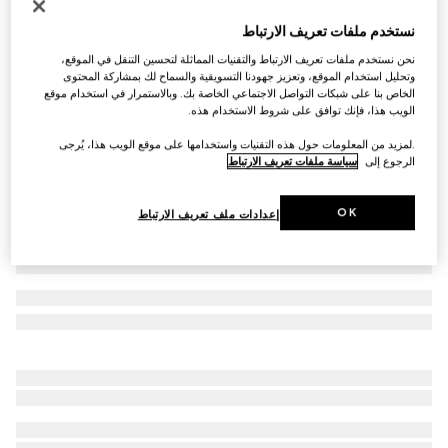
حذاء لوفرز مع حلية Horsebit للأطفال
نستخدم ملفات تعريف الارتباط
€ 465
نحن نستخدم ملفات تعريف الارتباط والتقنيات المماثلة لتحسين التنقل في الموقع،
تنويعات
جلد باللون الأسود
وتحليل استخدام الموقع، وتعزيز جهودنا التسويقية والسماح لك بمشاركة المحتوى
الخاص بنا على شبكات التواصل الاجتماعي الخاصة بك. وبالاستمرار في استخدام موقع
الويب هذا، فإنك توافق على شروط الاستخدام هذه.
.لمزيد من المعلومات حول هذه التقنيات واستخدامها على موقع الويب هذا، يُرجى
الرجوع إلى
سياسة ملفات تعريف الارتباط
OK
إعدادات ملف تعريف الارتباط