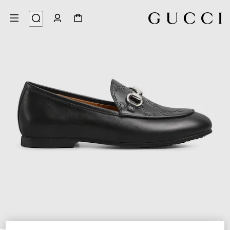
5
/
1