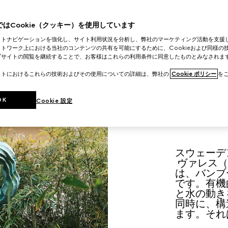
はCookie（クッキー）を使用しています
イトナビゲーションを強化し、サイト利用状況を分析し、弊社のマーケティング活動を支援
トワーク上における当社のコンテンツの共有を可能にするために、Cookieおよび同様の
ブサイトの閲覧を継続することで、お客様はこれらの利用条件に同意したものとみなされま
イトにおけるこれらの技術およびその使用についての詳細は、弊社の
Cookie ポリシー
をご
OK
Cookie 設定
スウェーデ
ヴァレス（An
は、バンブ
です。有機
と水の動き
同時に、構
ます。それ