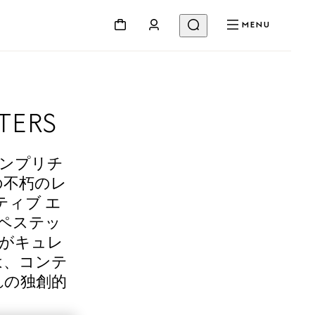
MENU
TERS
シンプリチ
の不朽のレ
ィブ エ
・ペステッ
li）がキュレ
は、コンテ
れの独創的
。