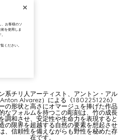
し、お客様のソ
技術を使用しま
す。
覧ください。
ン系チリ人アーティスト、アントン・アル
ton Alvarez）による《1802251226》
ーの形状と高さにオマージュを捧げた作品
的なフォルムを持つこの彫刻は、竹の成長
を調和させ、安定性や生命力を表現すると
造の限界を超越する自然の要素を想起させ
は、信頼性を備えながらも野性を秘めた存
在です。