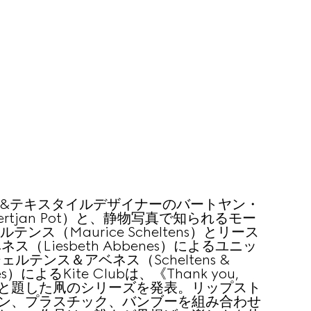
&テキスタイルデザイナーのバートヤン・
rtjan Pot）と、静物写真で知られるモー
テンス（Maurice Scheltens）とリース
ス（Liesbeth Abbenes）によるユニッ
ェルテンス＆アベネス（Scheltens &
es）によるKite Clubは、《Thank you,
o》と題した凧のシリーズを発表。リップスト
ン、プラスチック、バンブーを組み合わせ