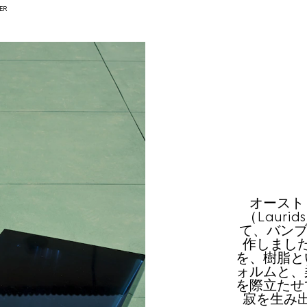
ER
オースト
（Lauri
て、バンブー
作しまし
を、樹脂と
ォルムと、
を際立たせ
寂を生み