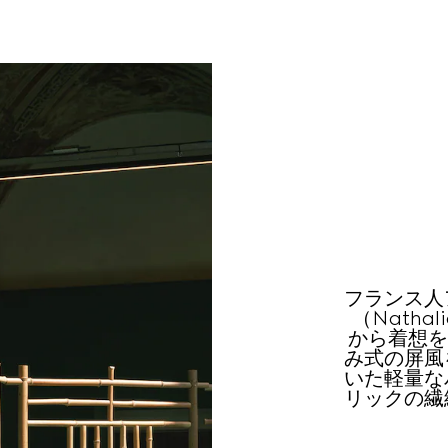
フランス人
（Natha
から着想を
み式の屏風
いた軽量な
リックの繊