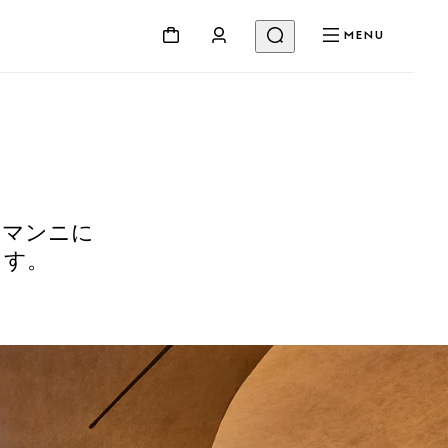
MENU
ィマンニに
ます。