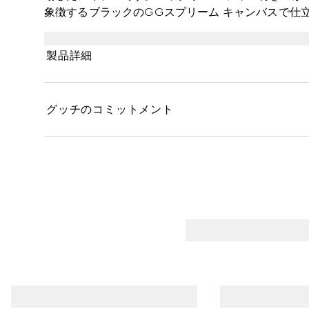
象徴するブラックのGGスプリーム キャンバスで仕
トを添えました。トップハンドルと取り外し可能な
した、使い勝手の良いアイテムです。
製品詳細
グッチのコミットメント