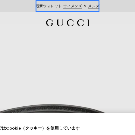
最新ウォレット
ウィメンズ
＆
メンズ
Gucci x 安藤七宝店
オンライン限定 〔GGマーモント〕
はCookie（クッキー）を使用しています