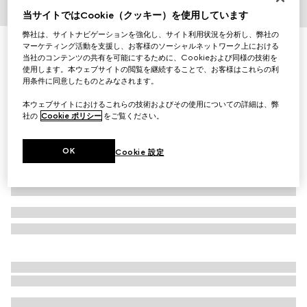
1
/
10
当サイトではCookie（クッキー）を使用しています
弊社は、サイトナビゲーションを強化し、サイト利用状況を分析し、弊社の
〔Gucci Savoy〕ビューティーケース
マーケティング活動を支援し、お客様のソーシャルネットワーク上における
当社のコンテンツの共有を可能にするために、Cookieおよび同様の技術を
￥682,000
使用します。本ウェブサイトの閲覧を継続することで、お客様はこれらの利
（税込）
用条件に同意したものとみなされます。
バリエーション
レッド レザー
本ウェブサイトにおけるこれらの技術およびその使用についての詳細は、弊
社の
Cookie ポリシー
をご覧ください。
OK
Cookie 設定