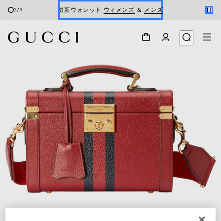
最新ウォレット
ウィメンズ
＆
メンズ
2
/
3
Gucci x 安藤七宝店
オンライン限定 〔GGマーモント〕