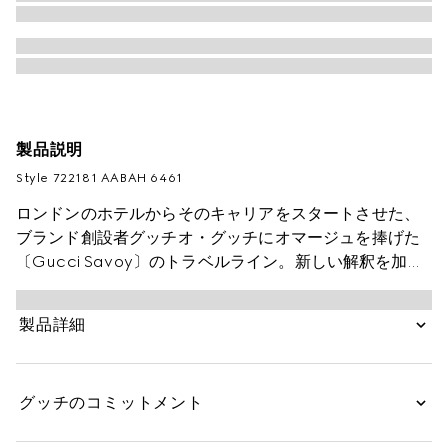
製品説明
Style ‎722181 AABAH 6461
ロンドンのホテルからそのキャリアをスタートさせた、
ブランド創設者グッチオ・グッチにオマージュを捧げた
〔Gucci Savoy〕のトラベルライン。新しい解釈を加え
たヴィンテージ スタイルが披露されたGucci
Cosmogonie コレクションに登場したアイテムです。ロ
製品詳細
ック クロージャー付きのかっちりとしたビューティーケ
ースをレッドのレザーで仕立て、アーカイブから取り入
れたウェブ ストライプでアクセントを添えました。トッ
グッチのコミットメント
プハンドルと取り外し可能なキャンバス製のショルダー
ストラップが付属するため、さまざまなスタイルでお使