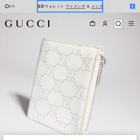
最新ウォレット
ウィメンズ
＆
メンズ
2
/
3
Gucci x 安藤七宝店
オンライン限定 〔GGマーモント〕