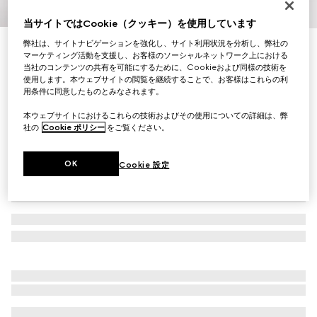
1
/
4
当サイトではCookie（クッキー）を使用しています
弊社は、サイトナビゲーションを強化し、サイト利用状況を分析し、弊社の
パーフォレイテッド GG スモール ウォレット
マーケティング活動を支援し、お客様のソーシャルネットワーク上における
￥99,000
当社のコンテンツの共有を可能にするために、Cookieおよび同様の技術を
（税込）
使用します。本ウェブサイトの閲覧を継続することで、お客様はこれらの利
バリエーション
ホワイト GGレザー
用条件に同意したものとみなされます。
本ウェブサイトにおけるこれらの技術およびその使用についての詳細は、弊
社の
Cookie ポリシー
をご覧ください。
OK
Cookie 設定