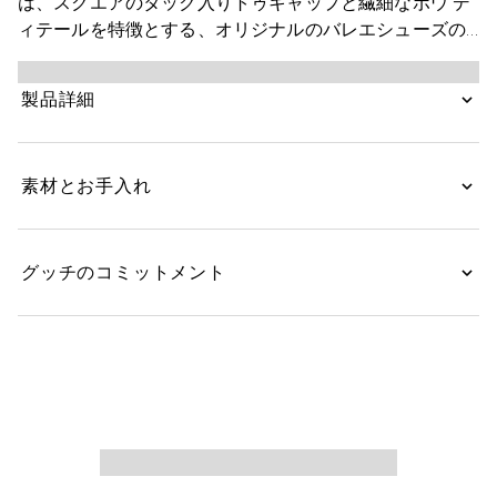
は、スクエアのタック入りトゥキャップと繊細なボウ デ
ィテールを特徴とする、オリジナルのバレエシューズの
シルエットにオマージュを捧げています。このスタイル
はGGキャンバスで仕立て、ライトゴールドトーンのホ
製品詳細
ースビットをあしらいました。サケット製法とソフトな
パデッド インソールで、高いレベルの快適性が保証され
ます。
素材とお手入れ
グッチのコミットメント