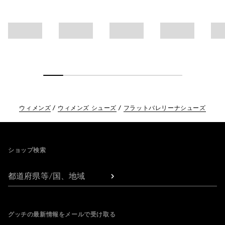
ウィメンズ
ウィメンズ シューズ
フラットバレリーナシューズ
Footer
ショップ検索
都道府県等/国、地域
グッチの最新情報をメールで受け取る