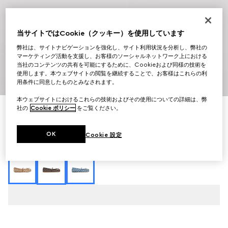
当サイトではCookie（クッキー）を使用しています
弊社は、サイトナビゲーションを強化し、サイト利用状況を分析し、弊社の
マーケティング活動を支援し、お客様のソーシャルネットワーク上における
当社のコンテンツの共有を可能にするために、Cookieおよび同様の技術を
使用します。本ウェブサイトの閲覧を継続することで、お客様はこれらの利
1
/
8
用条件に同意したものとみなされます。
本ウェブサイトにおけるこれらの技術およびその使用についての詳細は、弊
社の
Cookie ポリシー
をご覧ください。
〔グッチ ホースビット〕ウィメンズ フラットバレエシュ
ーズ
￥104,500
OK
Cookie 設定
（税込）
バリエーション
ダークブラウン GGキャンバス