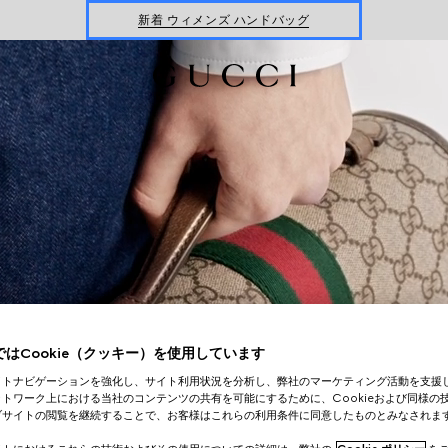
新着 ウィメンズ ハンドバッグ
最新 Gucci Monte Carlo
ウィメンズ
＆
メンズ
最新ウォレット
ウィメンズ
＆
メンズ
新着 ウィメンズ ハンドバッグ
はCookie（クッキー）を使用しています
イトナビゲーションを強化し、サイト利用状況を分析し、弊社のマーケティング活動を支援
トワーク上における当社のコンテンツの共有を可能にするために、Cookieおよび同様の
ブサイトの閲覧を継続することで、お客様はこれらの利用条件に同意したものとみなされま