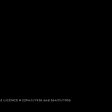
 SIAE LICENCE # 2294/I/1936 and 5647/I/1936