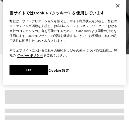
当サイトではCookie（クッキー）を使用しています
弊社は、サイトナビゲーションを強化し、サイト利用状況を分析し、弊社の
マーケティング活動を支援し、お客様のソーシャルネットワーク上における
当社のコンテンツの共有を可能にするために、Cookieおよび同様の技術を
使用します。本ウェブサイトの閲覧を継続することで、お客様はこれらの利
用条件に同意したものとみなされます。
1
/
10
本ウェブサイトにおけるこれらの技術およびその使用についての詳細は、弊
社の
Cookie ポリシー
をご覧ください。
〔GGマーモント〕スモール ショルダーバッグ
￥116,600
OK
Cookie 設定
（税込）