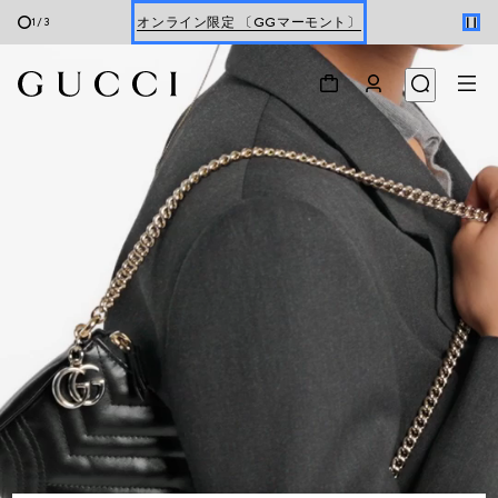
オンライン限定 〔GGマーモント〕
1
/
3
最新ウォレット
ウィメンズ
＆
メンズ
Gucci x 安藤七宝店
オンライン限定 〔GGマーモント〕