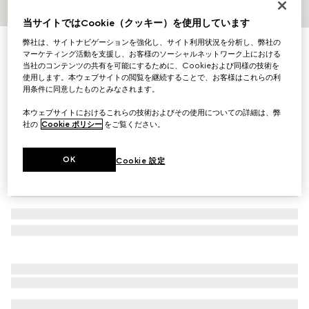
1
/
2
当サイトではCookie（クッキー）を使用しています
弊社は、サイトナビゲーションを強化し、サイト利用状況を分析し、弊社の
プリント シルクツイル スカーフ
マーケティング活動を支援し、お客様のソーシャルネットワーク上における
￥80,300
当社のコンテンツの共有を可能にするために、Cookieおよび同様の技術を
（税込）
使用します。本ウェブサイトの閲覧を継続することで、お客様はこれらの利
バリエーション
マルチカラー
用条件に同意したものとみなされます。
本ウェブサイトにおけるこれらの技術およびその使用についての詳細は、弊
社の
Cookie ポリシー
をご覧ください。
OK
Cookie 設定