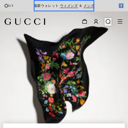
最新ウォレット
ウィメンズ
＆
メンズ
2
/
3
Gucci x 安藤七宝店
オンライン限定 〔GGマーモント〕