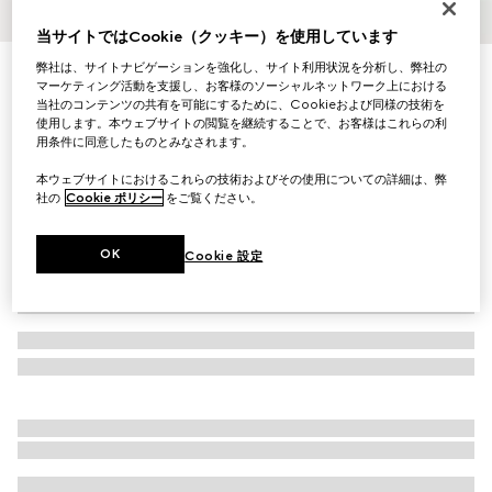
1
/
3
当サイトではCookie（クッキー）を使用しています
弊社は、サイトナビゲーションを強化し、サイト利用状況を分析し、弊社の
フローラ プリント シルクツイル スカーフ
マーケティング活動を支援し、お客様のソーシャルネットワーク上における
￥80,300
当社のコンテンツの共有を可能にするために、Cookieおよび同様の技術を
（税込）
使用します。本ウェブサイトの閲覧を継続することで、お客様はこれらの利
バリエーション
ブラック
用条件に同意したものとみなされます。
本ウェブサイトにおけるこれらの技術およびその使用についての詳細は、弊
社の
Cookie ポリシー
をご覧ください。
OK
Cookie 設定