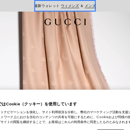
Gucci x 安藤七宝店
オンライン限定 〔GGマーモント〕
はCookie（クッキー）を使用しています
イトナビゲーションを強化し、サイト利用状況を分析し、弊社のマーケティング活動を支援
トワーク上における当社のコンテンツの共有を可能にするために、Cookieおよび同様の
ブサイトの閲覧を継続することで、お客様はこれらの利用条件に同意したものとみなされま