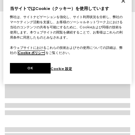
当サイトではCookie（クッキー）を使用しています
1
/
3
弊社は、サイトナビゲーションを強化し、サイト利用状況を分析し、弊社の
ホースビット付き ウール グローブ
マーケティング活動を支援し、お客様のソーシャルネットワーク上における
￥44,000
当社のコンテンツの共有を可能にするために、Cookieおよび同様の技術を
使用します。本ウェブサイトの閲覧を継続することで、お客様はこれらの利
（税込）
用条件に同意したものとみなされます。
バリエーション
ベージュ
本ウェブサイトにおけるこれらの技術およびその使用についての詳細は、弊
社の
Cookie ポリシー
をご覧ください。
OK
Cookie 設定