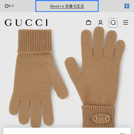
Gucci x 安藤七宝店
3
/
3
オンライン限定 〔GGマーモント〕